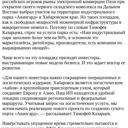
российских игроков рынка электронной коммерции Ozon при
открытии своего первого складского комплекса на Дальнем
Востоке выбрал участок на территории индустриального
парка «Авангард» в Хабаровском крае. Но таких площадок,
как и свободных мощностей инженерной инфраструктуры в
макрорегионе немного. Поэтому по словам Тимофея
Казарцева, спрос на услуги парка есть: «Наш индустриальный
парк заполнен более чем на 90%, в основном это
маркетплейсы, ритейлеры, производители, есть компания по
выращиванию овощей».
Чаще всего на эту площадку приходят инвесторы,
выстраивающие новые модели бизнеса. И это задает вектор ее
развития.
«Для нашего инвестора важно сокращение операционных и
логистических издержек. Хабаровск является логистическим
«хабом» и крупнейшим транспортным узлом, который
соединяет Европу и Азию. Наш ИП находится в удобной
локации соединяющие региональные и федеральные
маршруты. Учитывая запрос на логистические услуги, мы
хотим начать реализацию нового проекта по созданию сухого
порта «Авангард», — рассказывает Тимофей Казарцев.
Навёрстывать упущенное время стремительно пытаются и