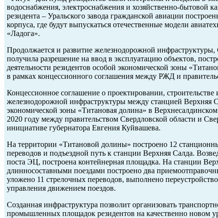
водоснабжения, электроснабжения и хозяйственно-бытовой ка
резидента – Уральского завода гражданской авиации построе
корпуса, где будут выпускаться отечественные модели авиате
«Ладога».
Продолжается и развитие железнодорожной инфраструктуры, 
получила разрешение на ввод в эксплуатацию объектов, пост
деятельности резидентов особой экономической зоны «Титано
в рамках концессионного соглашения между РЖД и правитель
Концессионное соглашение о проектировании, строительстве 
железнодорожной инфраструктуры между станцией Верхняя С
экономической зоны «Титановая долина» в Верхнесалдинском 
2020 году между правительством Свердловской области и Све
инициативе губернатора Евгения Куйвашева.
На территории «Титановой долины» построено 12 станционны
переводов и подъездной путь к станции Верхняя Салда. Возве
поста ЭЦ, построена контейнерная площадка. На станции Верх
длинносоставными поездами построено два приемоотправочн
уложено 11 стрелочных переводов, выполнено переустройств
управления движением поездов.
Созданная инфраструктура позволит организовать транспорт
промышленных площадок резидентов на качественно новом ур