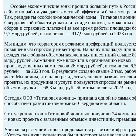
— Особые экономические зоны прошли большой путь в Росси
сейчас их работа уже дает заметный эффект для бюджетов рег
Так, резиденты особой экономической зоны «Титановая долин
Свердловской области уплатили в виде налогов, таможенных
сборов и страховых платежей за все время работы площадки б
9,7 млрд рублей, в том числе — 917,9 млн рублей за 2023 год.
Мы видим, что территория с режимом преференций пользуетс
повышенным спросом у инвесторов. На нашу площадку приш
резиденты с общим объемом заявленных инвестиций свыше 8
млрд. рублей. Компании уже вложили в организацию новых
производственных комплексов 26 млрд рублей, в том числе 6,
рублей — за 2023 год. В результате создано свыше 2 тыс. рабо
мест. Мы видим, что наши резиденты успешно развивают сво
проекты, их продукция и услуги пользуются спросом на рынк
объем выручки — 68,3 млрд. рублей, в том числе за 2023 год – 
Сегодня ОЭЗ «Титановая долина» признана одной из самых эф
способствует развитию экономики Свердловской области.
Статус резидентов «Титановой долины» получили 24 компании
4 новых проекта с заявленным объемом инвестиций, превыша
Учитывая растущий спрос, продолжается развитие инфраструк
«Уктус» для нужд резидентов были построены и введены в эк