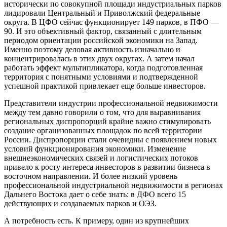
исторически по совокупной площади индустриальных парков
лидировали Центральный и Приволжский федеральные
округа. В ЦФО сейчас функционирует 149 парков, в ПФО —
90. И это объективный фактор, связанный с длительным
периодом ориентации российской экономики на Запад.
Именно поэтому деловая активность изначально и
концентрировалась в этих двух округах. А затем начал
работать эффект мультипликатора, когда подготовленная
территория с понятными условиями и подтвержденной
успешной практикой привлекает еще больше инвесторов.
Представители индустрии профессиональной недвижимости
между тем давно говорили о том, что для выравнивания
региональных диспропорций крайне важно стимулировать
создание организованных площадок по всей территории
России. Диспропорции стали очевидны с появлением новых
условий функционирования экономики. Изменение
внешнеэкономических связей и логистических потоков
привело к росту интереса инвесторов в развитии бизнеса в
восточном направлении. И более низкий уровень
профессиональной индустриальной недвижимости в регионах
Дальнего Востока дает о себе знать: в ДФО всего 15
действующих и создаваемых парков и ОЭЗ.
А потребность есть. К примеру, один из крупнейших