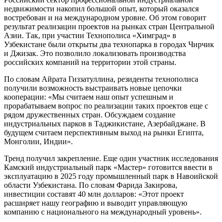
недвижимости накопил большой опыт, который оказался
востребован и на международном уровне. Об этом говорит
результат реализации проектов на рынках стран Центральной
Азии. Так, при участии Технополиса «Химград» в
Узбекистане были открыты два технопарка в городах Чирчик
и Джизак. Это позволило локализовать производства
российских компаний на территории этой страны.
По словам Айрата Гиззатуллина, резиденты технополиса
получили возможность выстраивать новые цепочки
кооперации: «Мы считаем наш опыт успешным и
прорабатываем вопрос по реализации таких проектов еще с
рядом дружественных стран. Обсуждаем создание
индустриальных парков в Таджикистане, Азербайджане. В
будущем считаем перспективным выход на рынки Египта,
Монголии, Индии».
Тренд получил закрепление. Еще один участник исследования
Камский индустриальный парк «Мастер» готовится ввести в
эксплуатацию в 2025 году промышленный парк в Навоийской
области Узбекистана. По словам Фарида Закирова,
инвестиции составят 40 млн долларов: «Этот проект
расширяет нашу географию и выводит управляющую
компанию с национального на международный уровень».