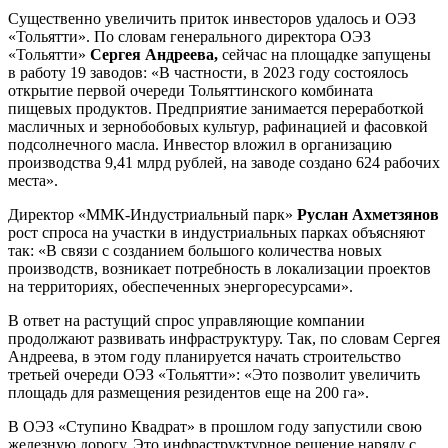
Существенно увеличить приток инвесторов удалось и ОЭЗ
«Тольятти». По словам генерального директора ОЭЗ
«Тольятти»
Сергея Андреева,
сейчас на площадке запущены
в работу 19 заводов: «В частности, в 2023 году состоялось
открытие первой очереди Тольяттинского комбината
пищевых продуктов. Предприятие занимается переработкой
масличных и зернобобовых культур, рафинацией и фасовкой
подсолнечного масла. Инвестор вложил в организацию
производства 9,41 млрд рублей, на заводе создано 624 рабочих
места».
Директор «ММК-Индустриальный парк»
Руслан Ахметзянов
рост спроса на участки в индустриальных парках объясняют
так: «В связи с созданием большого количества новых
производств, возникает потребность в локализации проектов
на территориях, обеспеченных энергоресурсами».
В ответ на растущий спрос управляющие компании
продолжают развивать инфраструктуру. Так, по словам Сергея
Андреева, в этом году планируется начать строительство
третьей очереди ОЭЗ «Тольятти»: «Это позволит увеличить
площадь для размещения резидентов еще на 200 га».
В ОЭЗ «Ступино Квадрат» в прошлом году запустили свою
железную дорогу. Это инфраструктурное решение наряду с