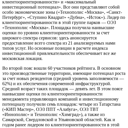
клиентоориентированности» и «максимальный
инвестиционный потенциал». Все они представляют собой
особо экономические зоны («Технополис «Москва», «Санкт-
Петербург», «Ступино Квадрат» «Дубна», «Исток»). Лидер по
клиентоориентированности в этой группе парков — ОЭЗ
«Технополис «Москва». Площадка получила наивысшие
оценки по уровню клиентоориентированности за счет
широкого спектра сервисов: здесь анонсируется
предоставление всего спектра из 21 анализируемых нами
типов услуг. Но основные позиции в расчете индекса
инвестиционной привлекательности обеспечивает все же
московская локация.
Во второй пояс вошли 60 участников рейтинга. В основном
это производственные территории, имеющие потенциал роста
за счет новых резидентов (средний уровень заполняемости —
62%) и их обеспечения современной инфраструктурой.
Средний возраст таких площадок — девять лет. В этом поясе
наивысшие оценки по клиентоориентированности
менеджмента управляющих компаний и инвестиционному
потенциалу получили семь площадок: четыре из Татарстана
(«КИП Мастер», ОЭЗ ППТ «Алабуга», ОЭЗ ТВТ
«Иннополис» и Технополис «Химград»), а также из
Самарской, Свердловской и Ульяновской областей. Как и
годом ранее лидером по клиентоориентированности в этой