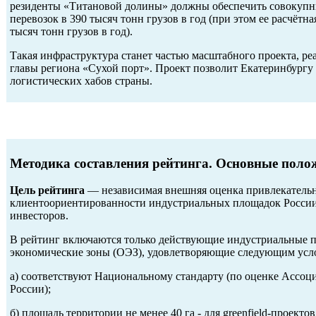
резиденты «Титановой долины» должны обеспечить совокуп
перевозок в 390 тысяч тонн грузов в год (при этом ее расчётн
тысяч тонн грузов в год).
Такая инфраструктура станет частью масштабного проекта, р
главы региона «Сухой порт». Проект позволит Екатеринбургу
логистических хабов страны.
Методика составления рейтинга. Основные поло
Цель рейтинга
— независимая внешняя оценка привлекатель
клиентоориентированности индустриальных площадок России
инвесторов.
В рейтинг включаются только действующие индустриальные п
экономические зоны (ОЭЗ), удовлетворяющие следующим усл
а) соответствуют Национальному стандарту (по оценке Ассо
России);
б) площадь территории не менее 40 га - для greenfield-проекто