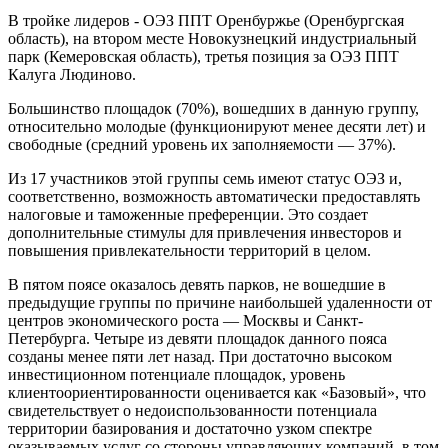
В тройке лидеров - ОЭЗ ППТ Оренбуржье (Оренбургская
область), на втором месте Новокузнецкий индустриальный
парк (Кемеровская область), третья позиция за ОЭЗ ППТ
Калуга Людиново.
Большинство площадок (70%), вошедших в данную группу,
относительно молодые (функционируют менее десяти лет) и
свободные (средний уровень их заполняемости — 37%).
Из 17 участников этой группы семь имеют статус ОЭЗ и,
соответственно, возможность автоматически предоставлять
налоговые и таможенные преференции. Это создает
дополнительные стимулы для привлечения инвесторов и
повышения привлекательности территорий в целом.
В пятом поясе оказалось девять парков, не вошедшие в
предыдущие группы по причине наибольшей удаленности от
центров экономического роста — Москвы и Санкт-
Петербурга. Четыре из девяти площадок данного пояса
созданы менее пяти лет назад. При достаточно высоком
инвестиционном потенциале площадок, уровень
клиентоориентированности оценивается как «Базовый», что
свидетельствует о недоиспользованности потенциала
территории базирования и достаточно узком спектре
оказываемых услуг со стороны управляющих компаний, в том