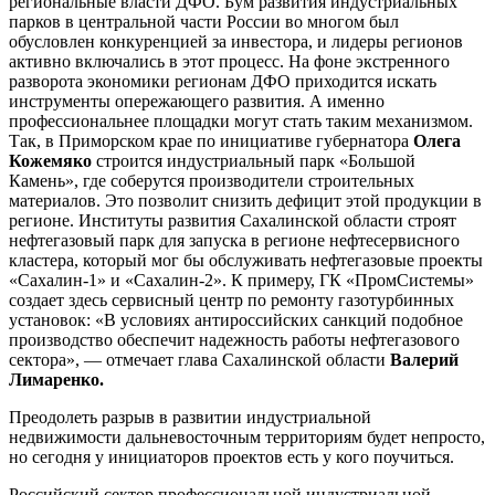
региональные власти ДФО. Бум развития индустриальных
парков в центральной части России во многом был
обусловлен конкуренцией за инвестора, и лидеры регионов
активно включались в этот процесс. На фоне экстренного
разворота экономики регионам ДФО приходится искать
инструменты опережающего развития. А именно
профессиональнее площадки могут стать таким механизмом.
Так, в Приморском крае по инициативе губернатора
Олега
Кожемяко
строится индустриальный парк «Большой
Камень», где соберутся производители строительных
материалов. Это позволит снизить дефицит этой продукции в
регионе. Институты развития Сахалинской области строят
нефтегазовый парк для запуска в регионе нефтесервисного
кластера, который мог бы обслуживать нефтегазовые проекты
«Сахалин-1» и «Сахалин-2». К примеру, ГК «ПромСистемы»
создает здесь сервисный центр по ремонту газотурбинных
установок: «В условиях антироссийских санкций подобное
производство обеспечит надежность работы нефтегазового
сектора», — отмечает глава Сахалинской области
Валерий
Лимаренко.
Преодолеть разрыв в развитии индустриальной
недвижимости дальневосточным территориям будет непросто,
но сегодня у инициаторов проектов есть у кого поучиться.
Российский сектор профессиональной индустриальной