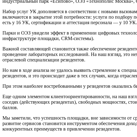
индустриальный парк «Есипово», ОЭЗ «Технополис Москва»,
Набор услуг УК дополняется в соответствии с новыми вызовам
включаются в закрытие этой потребности: услуги по подбору п
есть у 16 УК, сертификации и аттестация персонала — у 10 УК.
Парки и ОЭЗ увидели эффект в применении цифровых техноло
инфраструктуре площадки, CRM-системы).
Важной составляющей становится также обеспечение резидент
проведение лабораторных исследований. На наш взгляд, это не
отраслевой специализации резидентов.
Но нам в ходе анализа не удалось выявить стремление к спец
резидентов, и это происходит даже в тех случаях, когда отрасл
При этом наиболее востребованными у резидентов оказались б
Еще одним элементом клиентоориентированности, на наш взгл
соседях (действующих резидентах), свободных мощностях, стои
баллов.
Мы заметили, что успешность площадки, вне зависимости от с
развитие сервисов становится инструментом обеспечения до
конкурентных преимуществ в привлечении резидентов.