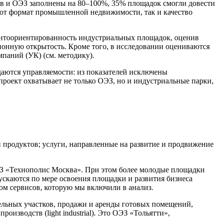
ов и ОЭЗ заполнены на 80–100%, 35% площадок смогли довести
этот формат промышленной недвижимости, так и качество
иентоориентированность индустриальных площадок, оценив
ионную открытость. Кроме того, в исследовании оцениваются
паний (УК) (см. методику).
аются управляемости: из показателей исключены
роект охватывает не только ОЭЗ, но и индустриальные парки,
 продуктов; услуги, направленные на развитие и продвижение
З «Технополис Москва». При этом более молодые площадки
ускаются по мере освоения площадки и развития бизнеса
ом сервисов, которую мы включили в анализ.
ельных участков, продажи и аренды готовых помещений,
роизводств (light industrial). Это ОЭЗ «Тольятти»,