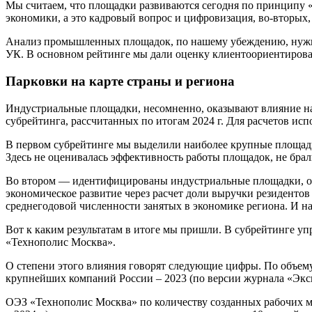
Мы считаем, что площадки развиваются сегодня по принципу «
экономики, а это кадровый вопрос и цифровизация, во-вторых,
Анализ промышленных площадок, по нашему убеждению, нужно 
УК. В основном рейтинге мы дали оценку клиентоориентирован
Парковки на карте страны
и региона
Индустриальные площадки, несомненно, оказывают влияние на 
субрейтинга, рассчитанных по итогам 2024 г. Для расчетов ис
В первом субрейтинге мы выделили наиболее крупные площадки
Здесь не оценивалась эффективность работы площадок, не брали
Во втором — идентифицированы индустриальные площадки, ока
экономическое развитие через расчет доли выручки резиденто
среднегодовой численности занятых в экономике региона. И н
Вот к каким результатам в итоге мы пришли. В субрейтинге 
«Технополис Москва».
О степени этого влияния говорят следующие цифры. По объему
крупнейших компаний России – 2023 (по версии журнала «Экс
ОЭЗ «Технополис Москва» по количеству созданных рабочих мес