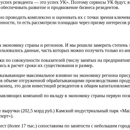
успех резидента — это успех УК». Поэтому сервисы УК будут, в
 обеспечивать развитие и продвижение бизнеса резидентов.
проводить комплексно и оценивать их с точки зрения ключевых
ности, то есть рассмотрели площадки через призму интересов р
экономику страны и регионов. И мы решили замерить степень это
пользовались данные, часть которых можно получить только из 
 по совокупности показателей (числу занятых на предприятиях
сь в расчет сроки их существования и размер.
зывающие максимальное влияние на экономику региона присутс
в в объеме отгруженной обрабатывающими производствами проду
аконец, это доля инвестиций резидентов к общим капиталовложен
управляющих компаний по вкладу в экономику страны первую п
 выручки (202,5 млрд руб.) Камский индустриальный парк «Мас
перт»).
т (более 17 тыс.) сопоставима по занятости с небольшим город