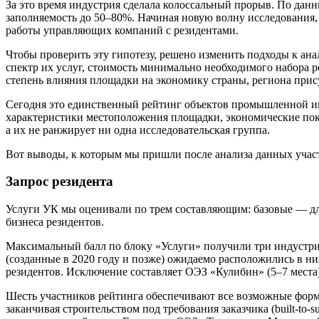
За это время индустрия сделала колоссальный прорыв. По да
заполняемость до 50–80%. Начиная новую волну исследования,
работы управляющих компаний с резидентами.
Чтобы проверить эту гипотезу, решено изменить подходы к ан
спектр их услуг, стоимость минимально необходимого набора 
степень влияния площадки на экономику страны, региона прис
Сегодня это единственный рейтинг объектов промышленной ин
характеристики местоположения площадки, экономические пока
а их не ранжирует ни одна исследовательская группа.
Вот выводы, к которым мы пришли после анализа данных учас
Запрос резидента
Услуги УК мы оценивали по трем составляющим: базовые — для
бизнеса резидентов.
Максимальный балл по блоку «Услуги» получили три индустр
(созданные в 2020 году и позже) ожидаемо расположились в н
резидентов. Исключение составляет ОЭЗ «Кулибин» (5–7 места)
Шесть участников рейтинга обеспечивают все возможные форма
заканчивая строительством под требования заказчика (built-to-s