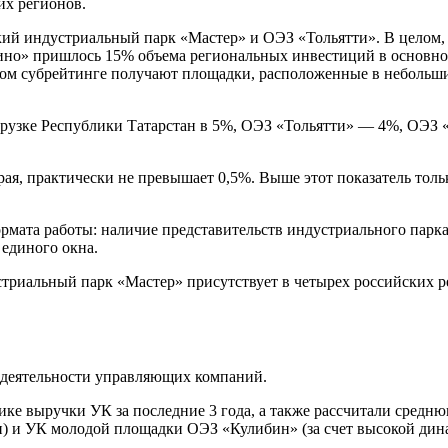
их регионов.
кий индустриальный парк «Мастер» и ОЭЗ «Тольятти». В целом, 
ино» пришлось 15% объема региональных инвестиций в основной
м субрейтинге получают площадки, расположенные в небольших 
грузке Республики Татарстан в 5%, ОЭЗ «Тольятти» — 4%, ОЭЗ
рая, практически не превышает 0,5%. Выше этот показатель тол
рмата работы: наличие представительств индустриального парка
единого окна.
триальный парк «Мастер» присутствует в четырех российских р
 деятельности управляющих компаний.
ике выручки УК за последние 3 года, а также рассчитали средн
) и УК молодой площадки ОЭЗ «Кулибин» (за счет высокой дин