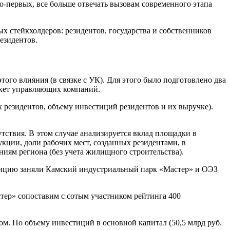
о-первых, все больше отвечать вызовам современного этапа
 стейкхолдеров: резидентов, государства и собственников
езидентов.
го влияния (в связке с УК). Для этого было подготовлено два
анкет управляющих компаний.
 резидентов, объему инвестиций резидентов и их выручке).
твия. В этом случае анализируется вклад площадки в
кции, доли рабочих мест, созданных резидентами, в
иям региона (без учета жилищного строительства).
озицию заняли Камский индустриальный парк «Мастер» и ОЭЗ
тер» сопоставим с сотым участником рейтинга 400
ом. По объему инвестиций в основной капитал (50,5 млрд руб.