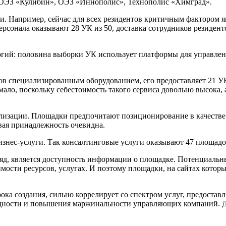
 ОЭЗ «Кулибин», ОЭЗ «Иннополис», Технополис «Химград».
и. Например, сейчас для всех резидентов критичным фактором 
ерсонала оказывают 28 УК из 50, доставка сотрудников резидент
гий: половина выборки УК использует платформы для управлен
ов специализированным оборудованием, его предоставляет 21 УК
мало, поскольку себестоимость такого сервиса довольно высока,
иализации. Площадки предпочитают позиционирование в качестве
евая принадлежность очевидна.
изнес-услуги. Так консалтинговые услуги оказывают 47 площад
яд, является доступность информации о площадке. Потенциальн
мости ресурсов, услугах. И поэтому площадки, на сайтах котор
рока создания, сильно коррелирует со спектром услуг, предост
ходности и повышения маржинальности управляющих компаний. 