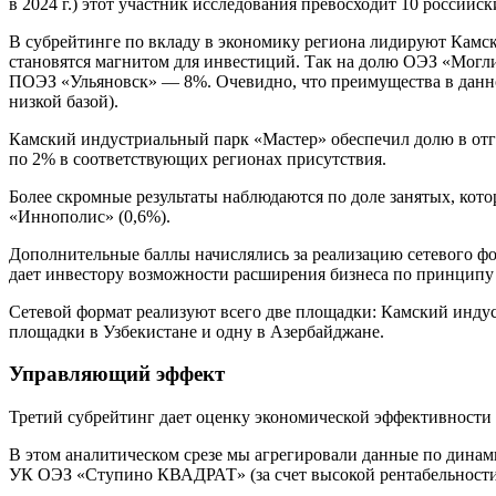
в 2024 г.) этот участник исследования превосходит 10 российск
В субрейтинге по вкладу в экономику региона лидируют Камс
становятся магнитом для инвестиций. Так на долю ОЭЗ «Могл
ПОЭЗ «Ульяновск» — 8%. Очевидно, что преимущества в данно
низкой базой).
Камский индустриальный парк «Мастер» обеспечил долю в от
по 2% в соответствующих регионах присутствия.
Более скромные результаты наблюдаются по доле занятых, кото
«Иннополис» (0,6%).
Дополнительные баллы начислялись за реализацию сетевого фо
дает инвестору возможности расширения бизнеса по принципу 
Сетевой формат реализуют всего две площадки: Камский индус
площадки в Узбекистане и одну в Азербайджане.
Управляющий эффект
Третий субрейтинг дает оценку экономической эффективности
В этом аналитическом срезе мы агрегировали данные по динам
УК ОЭЗ «Ступино КВАДРАТ» (за счет высокой рентабельности