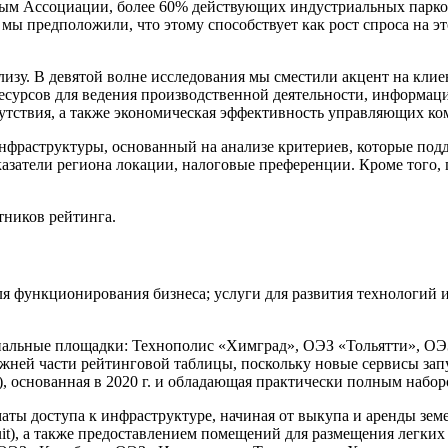
нным Ассоциации, более 60% действующих индустриальных парк
 мы предположили, что этому способствует как рост спроса на 
ализу. В девятой волне исследования мы сместили акцент на кл
ресурсов для ведения производственной деятельности, информац
утствия, а также экономическая эффективность управляющих ком
фраструктуры, основанный на анализе критериев, которые подд
затели региона локации, налоговые преференции. Кроме того, п
тников рейтинга.
 функционирования бизнеса; услуги для развития технологий и
иальные площадки: Технополис «Химград», ОЭЗ «Тольятти», ОЭ
ижней части рейтинговой таблицы, поскольку новые сервисы зап
, основанная в 2020 г. и обладающая практически полным набор
ты доступа к инфраструктуре, начиная от выкупа и аренды зем
uit), а также предоставлением помещений для размещения легких п